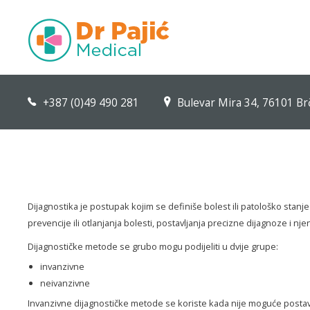
SAMPLE
SIDEBAR MODULE
This is a sample module published to the
+387 (0)49 490 281
Bulevar Mira 34, 76101 Br
sidebar_top position, using the -sidebar
module class suffix. There is also a
sidebar_bottom position below the menu.
Početna
Dijagnostika je postupak kojim se definiše bolest ili patološko stanj
Kontakt
prevencije ili otlanjanja bolesti, postavljanja precizne dijagnoze i
Dijagnostičke metode se grubo mogu podijeliti u dvije grupe:
Facebook
invanzivne
Naš Blog
neivanzivne
Invanzivne dijagnostičke metode se koriste kada nije moguće postav