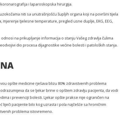
koronarografija i laparoskopska hirurgija.
okožama niti sa unutrašnjošću šupljih organa koji na površini tijela
iska, mjerenje tjelesne temperature, pregled usne duplje, EKG, EEG,
 odnosi na prikupljanje informacija o stanju Vašeg zdravlja čulima
odvojivi dio procesa dijagnostike većine bolesti i patoloških stanja.
INA
nivou opšte medicine rješava blizu 80% zdravstvenih problema
odrazumijeva da se ljekar brine o opštem zdravlju pacijenta, da vodi
ima i prevenciji bolesti. Ljekar opšte prakse nije ograničen na
eć liječi pacijente bilo kog uzrasta i pola najčešće sa hroničnim
avstvenih problema istovremeno.