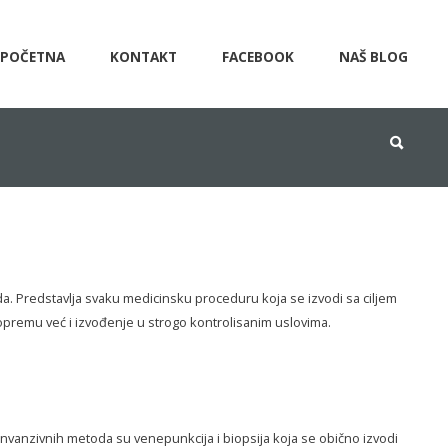
POČETNA
KONTAKT
FACEBOOK
NAŠ BLOG
oda. Predstavlja svaku medicinsku proceduru koja se izvodi sa ciljem
 opremu već i izvođenje u strogo kontrolisanim uslovima.
nvanzivnih metoda su venepunkcija i biopsija koja se obično izvodi