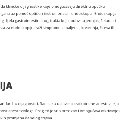
da kliničke dijagnostike koje omogućavaju direktnu optičku
ih organa uz pomoć optičkih instrumenata – endoskopa. Endoskopija
dijela gastrointestinalnog trakta koji obuhvata jednjak, želudac i
sta za endoskopiju traži simptome zapaljenja, krvarenja, čireva ili
IJA
tandard“ u dijagnostici. Radi se u uslovima kratkotrajne anestezije, a
nost anesteziologa. Pregled je vrlo precizan i omogućava otkrivanje i
kih promjena debelog crijeva.