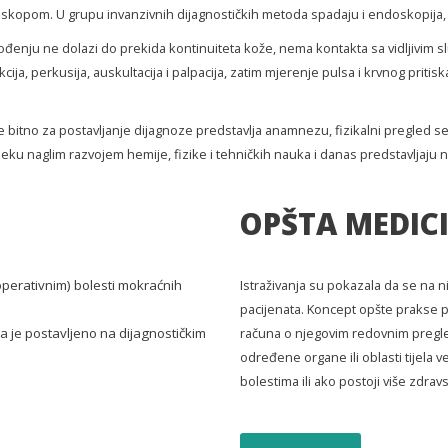
roskopom. U grupu invanzivnih dijagnostičkih metoda spadaju i endoskopija, 
nju ne dolazi do prekida kontinuiteta kože, nema kontakta sa vidljivim sluz
kcija, perkusija, auskultacija i palpacija, zatim mjerenje pulsa i krvnog prit
e bitno za postavljanje dijagnoze predstavlja anamnezu, fizikalni pregled se
eku naglim razvojem hemije, fizike i tehničkih nauka i danas predstavljaju ne
OPŠTA MEDIC
 operativnim) bolesti mokraćnih
Istraživanja su pokazala da se na 
pacijenata. Koncept opšte prakse p
rada je postavljeno na dijagnostičkim
računa o njegovim redovnim pregled
određene organe ili oblasti tijela v
bolestima ili ako postoji više zdr