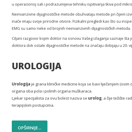
u operacionoj sali i podrazumijeva tehniku ispitivanja tkiva pod mik
SAMPLE
SIDEBAR MODULE
Neinvanzivne dijagnostičke metode obuhvataju metode pri čijem izvođe
This is a sample module published to the
inače imaju svoje prirodne otvore. Fizikalni pregledi kao što su inspe
sidebar_bottom position, using the -sidebar
EMG su samo neke od brojnih neinvanzivnih dijagnostičkih metoda.
module class suffix. There is also a sidebar_top
Ciljani razgovor kojim doktor na osnovu Vašeg izlaganja saznaje šta j
position below the search.
doktora dok ostale dijagnostičke metode na značaju dobijaju u 20. vij
UROLOGIJA
Urologija
je grana kliničke medicine koja se bavi liječenjem (osim
organa oba pola i polinih organa muškaraca.
Ljekar specijalista za ovu bolest naziva se
urolog
, a čije težište 
terapijskim postupcima.
OPŠIRNIJE...