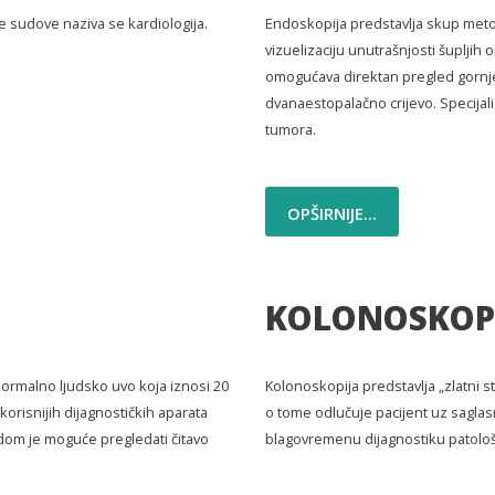
e sudove naziva se kardiologija.
Endoskopija predstavlja skup meto
vizuelizaciju unutrašnjosti šuplj
omogućava direktan pregled gornjeg 
dvanaestopalačno crijevo. Specijali
tumora.
OPŠIRNIJE...
KOLONOSKOP
 normalno ljudsko uvo koja iznosi 20
Kolonoskopija predstavlja „zlatni s
korisnijih dijagnostičkih aparata
o tome odlučuje pacijent uz saglas
dom je moguće pregledati čitavo
blagovremenu dijagnostiku patološ