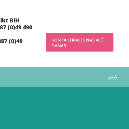
ikt BiH
7 (0)49 490
KONTAKTIRAJTE NAS VEĆ
87 (0)49
DANAS
A
A
A