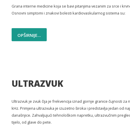
Grana interne medicine koja se bavi pitanjima vezanim za srce i krvn
Osnovni simptomi i znakovi bolesti kardiovaskularnog sistema su:
OPŠIRNIJE...
ULTRAZVUK
Ultrazvuk je zvuk čija je frekvencija iznad gornje granice čujnosti za
kHz. Primjena ultrazvuka je izuzetno široka i predstavlja jedan od naj
današnjice. Zahvaljujući tehnološkom napretku, ultrazvučnim pregle
tijelo, od glave do pete.