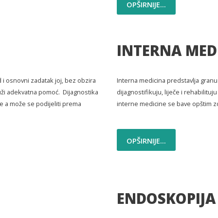
OPŠIRNIJE...
INTERNA MED
d i osnovni zadatak joj, bez obzira
Interna medicina predstavlja granu 
pruži adekvatna pomoć. Dijagnostika
dijagnostifikuju, liječe i rehabilit
e a može se podijeliti prema
interne medicine se bave opštim zd
OPŠIRNIJE...
ENDOSKOPIJA