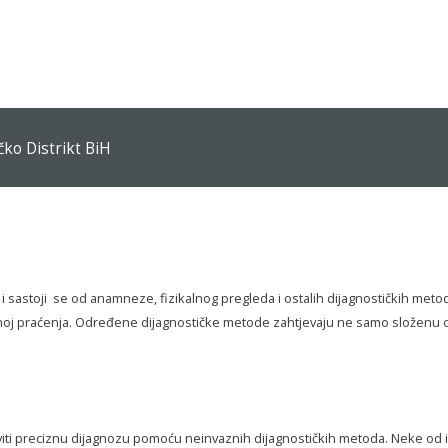
SEARCH
OUR SITE
čko Distrikt BiH
e i sastoji se od anamneze, fizikalnog pregleda i ostalih dijagnostičkih met
 njenoj praćenja. Određene dijagnostičke metode zahtjevaju ne samo složenu
iti preciznu dijagnozu pomoću neinvaznih dijagnostičkih metoda. Neke od i