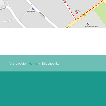
Vi ste ovdje:
Home
/
Dijagnostika